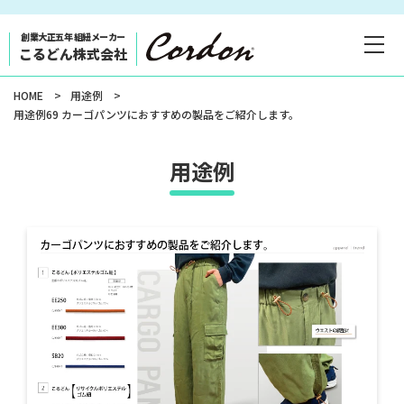
コンテ
ンツに
進む
創業大正五年 組紐メーカー
こるどん株式会社
HOME
用途例
用途例69 カーゴパンツにおすすめの製品をご紹介します。
用途例