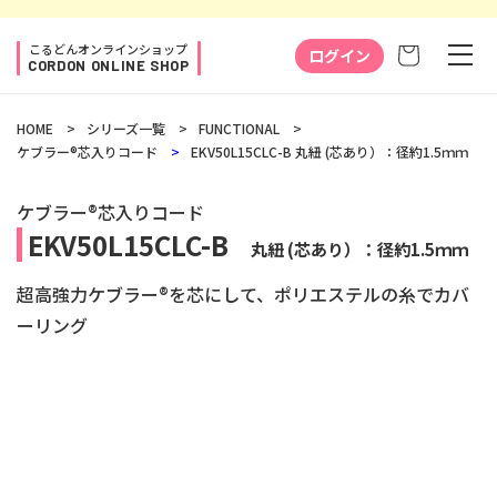
コンテ
ンツに
カ
進む
こるどんオンラインショップ
ー
ログイン
CORDON ONLINE SHOP
ト
HOME
シリーズ一覧
FUNCTIONAL
ケブラー®芯入りコード
EKV50L15CLC-B
丸紐 (芯あり）：径約1.5ｍｍ
ケブラー®芯入りコード
EKV50L15CLC-B
丸紐 (芯あり）：径約1.5ｍｍ
超高強力ケブラー®を芯にして、ポリエステルの糸でカバ
ーリング