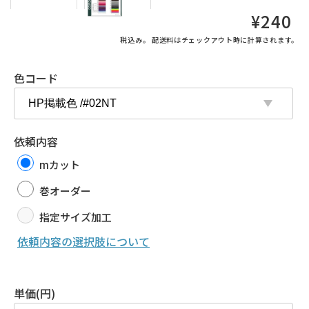
通
¥240
常
税込み。
配送料
はチェックアウト時に計算されます。
価
格
色コード
依頼内容
mカット
巻オーダー
指定サイズ加工
依頼内容の選択肢について
単価(円)