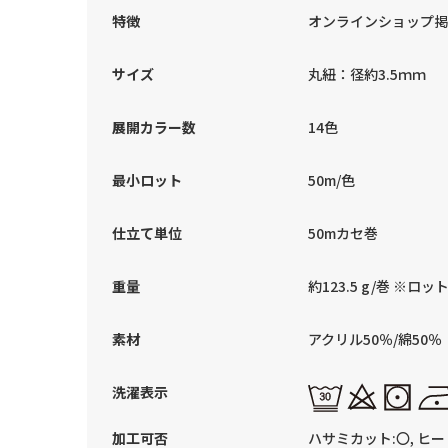
特徴
オンラインショップ掲
サイズ
丸紐：径約3.5ｍｍ
展開カラー数
14色
最小ロット
50m/色
仕立て単位
50mカセ巻
重量
約123.5 g/巻 
素材
アクリル50％/綿50％
洗濯表示
加工可否
ハサミカット:〇, ヒー