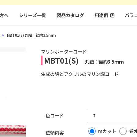
方へ
シリーズ一覧
製品カタログ
用途例
パラ
MBT01(S)
丸紐：径約3.5ｍｍ
マリンボーダーコード
MBT01(S)
丸紐：径約3.5ｍｍ
生成の綿とアクリルのマリン調コード
色コード
mカット
巻
依頼内容