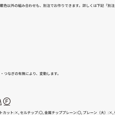
載色以外の組み合わせも、別注でお作りできます。詳しくは下記「別注
※ロット・つなぎの有無により、変動します。
トカット:×, セルチップ:〇, 金属チッププレーン:〇, プレーン（大）:×,