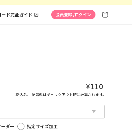
カ
ー
コード完全ガイド
会員登録 /
ログイン
ト
通
¥110
常
税込み。
配送料
はチェックアウト時に計算されます。
価
格
オーダー
指定サイズ加工