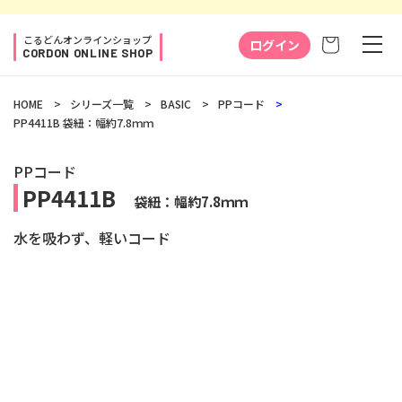
コンテ
ンツに
カ
進む
こるどんオンラインショップ
ー
ログイン
CORDON ONLINE SHOP
ト
HOME
シリーズ一覧
BASIC
PPコード
PP4411B
袋紐：幅約7.8ｍｍ
PPコード
PP4411B
袋紐：幅約7.8ｍｍ
水を吸わず、軽いコード