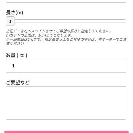
長さ(m)
1
上記バーを右へスライドさせてご希望の長さに指定してください。
ｍカットの上限は、10ｍまでとなります。
※一部製品は5ｍまで。 規定長さ以上をご希望の場合は、巻オーダーでご注
文ください。
数量 ( 本 )
ご要望など