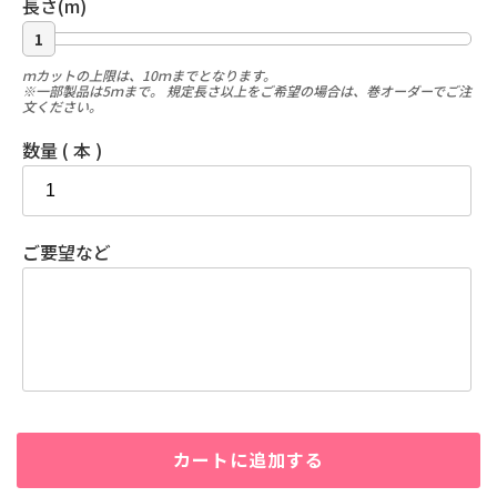
長さ(m)
1
ｍカットの上限は、10ｍまでとなります。
※一部製品は5ｍまで。 規定長さ以上をご希望の場合は、巻オーダーでご注
文ください。
数量 ( 本 )
ご要望など
カートに追加する