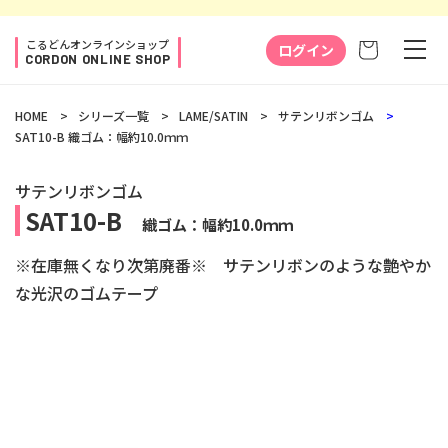
コンテ
ンツに
カ
進む
こるどんオンラインショップ
ー
ログイン
CORDON ONLINE SHOP
ト
HOME
シリーズ一覧
LAME/SATIN
サテンリボンゴム
SAT10-B
織ゴム：幅約10.0ｍｍ
サテンリボンゴム
SAT10-B
織ゴム：幅約10.0ｍｍ
※在庫無くなり次第廃番※ サテンリボンのような艶やか
な光沢のゴムテープ