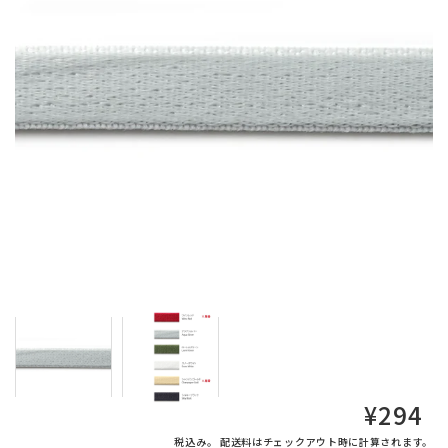
通
¥294
常
税込み。
配送料
はチェックアウト時に計算されます。